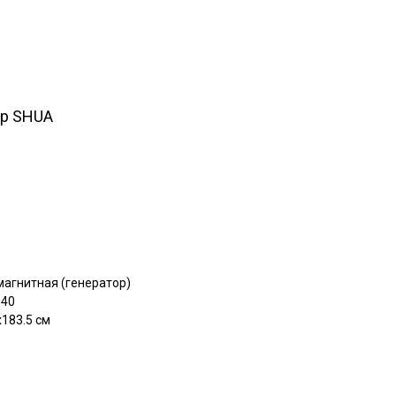
ёр SHUA
магнитная (генератор)
 40
х183.5 см