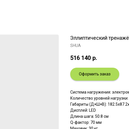
Эллиптический тренаж
SHUA
516 140
р.
Оформить заказ
Система нагружения: электро
Количество уровней нагрузки:
Габариты (Д×Ш×В): 182.5х87.2
Дисплей: LED
Длина шага: 50.8 см
Q-фактор: 70 мм
Маховик: 30 кг