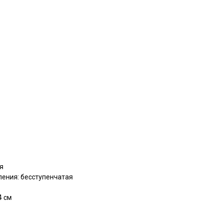
я
ления: бесступенчатая
4 см