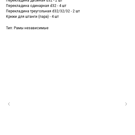
Перекладина двойная d32 - 2 шт
Перекладина одинарная d32 - 4 шт
Перекладина треугольная d32/32/32 - 2 шт
Крюки для штанги (пара) - 4 шт
Тип: Рамы независимые