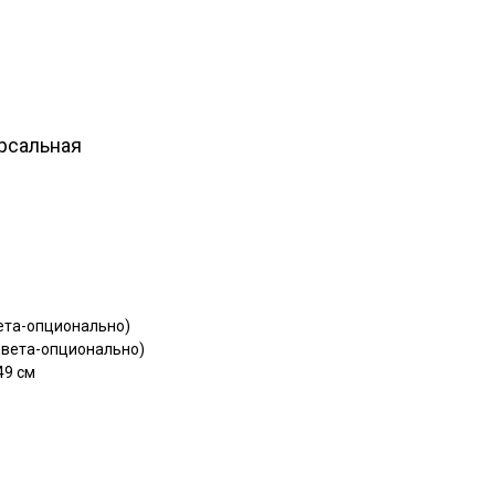
рсальная
вета-опционально)
цвета-опционально)
49 см