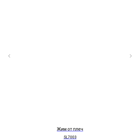
Жим от плеч
SL7003