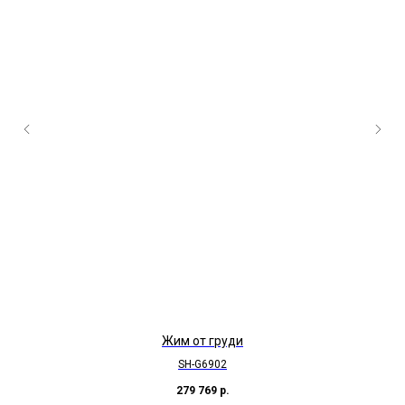
Жим от груди
SH-G6902
279 769
р.