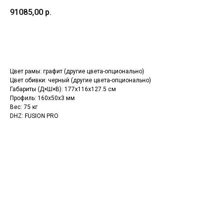
91085,00
р.
Оформить заказ
Цвет рамы: графит (другие цвета-опционально)
Цвет обивки: черный (другие цвета-опционально)
Габариты (Д×Ш×В): 177x116x127.5 см
Профиль: 160х50х3 мм
Вес: 75 кг
DHZ: FUSION PRO