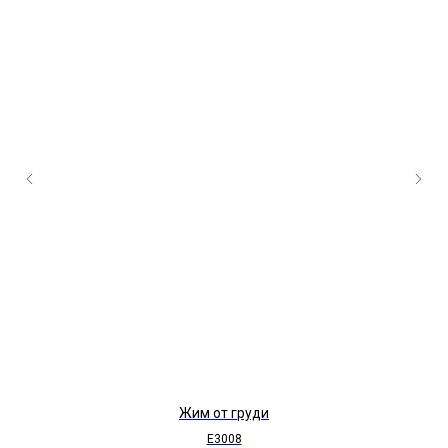
Жим от груди
E3008