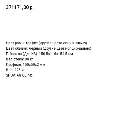
371171,00
р.
Оформить заказ
Цвет рамы: графит (другие цвета-опционально)
Цвет обивки: черный (другие цвета-опционально)
Габариты (Д×Ш×В): 150.5x116x154.5 см
Вес стека: 90 кг
Профиль: 150х50х2 мм
Вес: 225 кг
SHUA: 68 СЕРИЯ