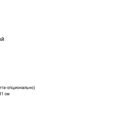
ый
вета-опционально)
31 см