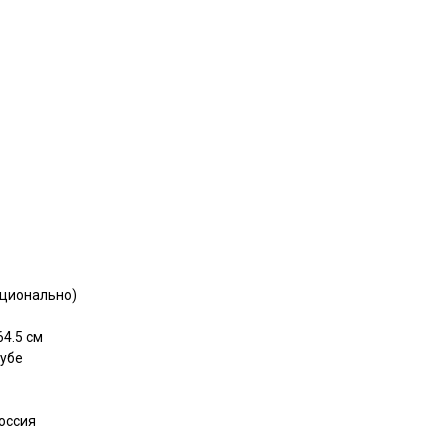
пционально)
4.5 см
рубе
оссия