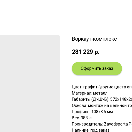
Воркаут-комплекс
281 229
р.
Оформить заказ
Цвет: графит (другие цвета о
Материал: металл
Габариты (Д×Ш×В): 572х148х26
Основа: монтаж на цельной т
Профиль: 108х3.5 мм
Вес: 383 кг
Производитель: Zavodsporta Р
Наличие: под заказ