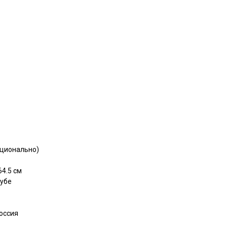
пционально)
4.5 см
рубе
оссия