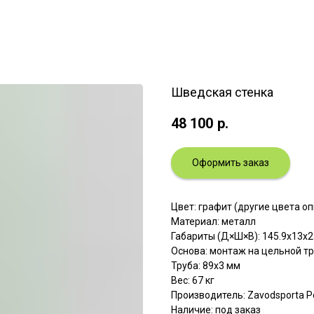
Шведская стенка
48 100
р.
Оформить заказ
Цвет: графит (другие цвета о
Материал: металл
Габариты (Д×Ш×В): 145.9х13х2
Основа: монтаж на цельной т
Труба: 89х3 мм
Вес: 67 кг
Производитель: Zavodsporta Р
Наличие: под заказ