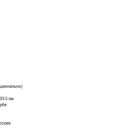
пционально)
33.5 см
рубе
оссия