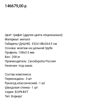
146679,00
р.
Оформить заказ
Цвет: графит (другие цвета опционально)
Материал: металл
Габариты (Д×Ш×В): 332х148х264.5 см
Основа: монтаж на цельной трубе
Профиль: 108х3.5 мм
Вес: 258 кг
Производитель: Zavodsporta Россия
Наличие: под заказ
Состав комплекса:
Перекладина - 3 шт
Рукоход классический - 1 шт
Шведская стенка - 1 шт
Серия: ВОРКАУТ
Тип: Воркаут